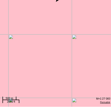
500 m
M=1:27 083
2000 ft
Permalink