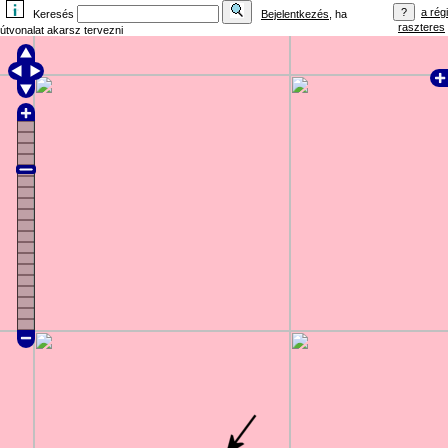
a régi
Keresés
Bejelentkezés
, ha
raszteres
útvonalat akarsz tervezni