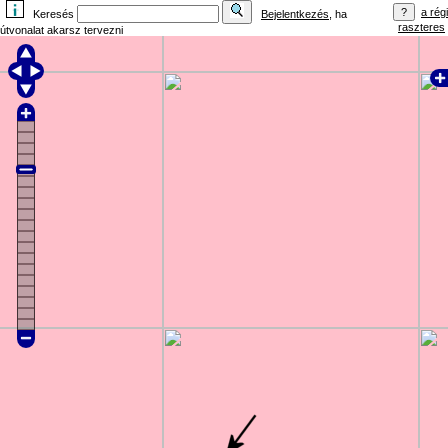
a régi
Keresés
Bejelentkezés
, ha
raszteres
útvonalat akarsz tervezni