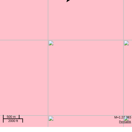
500 m
M=1:27 083
2000 ft
Permalink