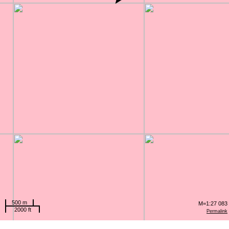
500 m
M=1:27 083
2000 ft
Permalink