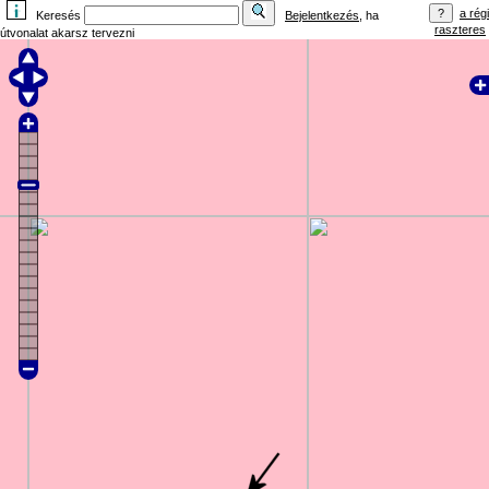
a régi
Keresés
Bejelentkezés
, ha
raszteres
útvonalat akarsz tervezni