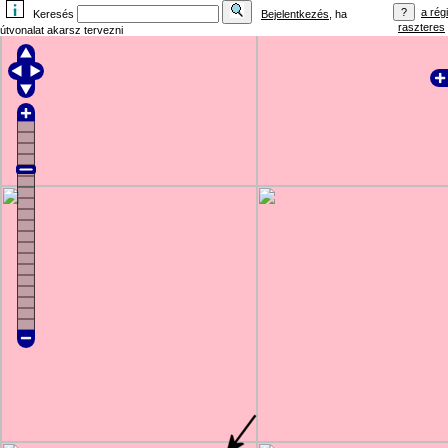
a régi
Keresés
Bejelentkezés
, ha
raszteres
útvonalat akarsz tervezni