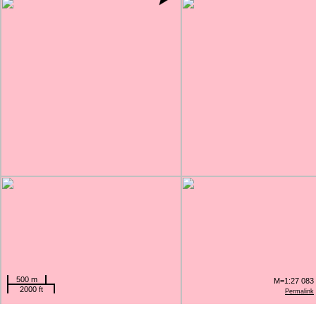
500 m
M=1:27 083
2000 ft
Permalink