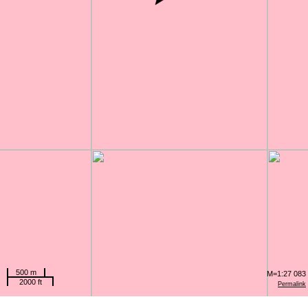
500 m
M=1:27 083
2000 ft
Permalink