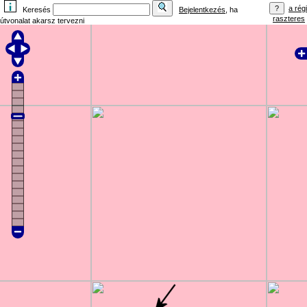
a régi
Keresés
Bejelentkezés
, ha
raszteres
útvonalat akarsz tervezni