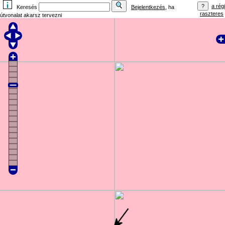
a régi
Keresés
Bejelentkezés
, ha
raszteres
útvonalat akarsz tervezni