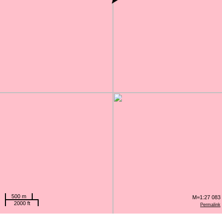
500 m
M=1:27 083
2000 ft
Permalink