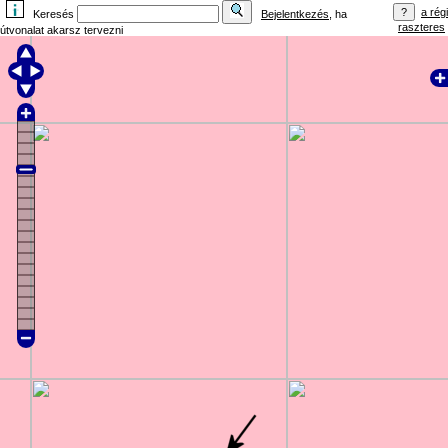
a régi
Keresés
Bejelentkezés
, ha
raszteres
útvonalat akarsz tervezni