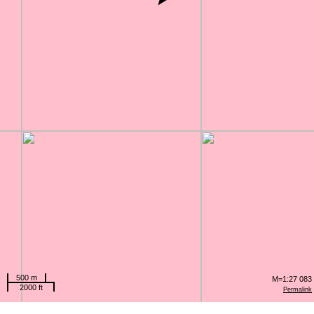
500 m
M=1:27 083
2000 ft
Permalink