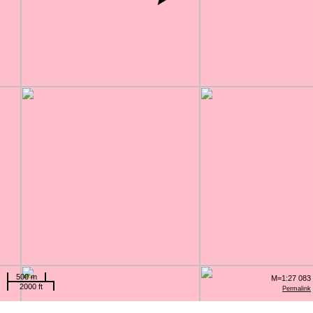
500 m
M=1:27 083
2000 ft
Permalink