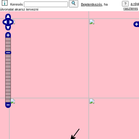
a régi
Keresés
Bejelentkezés
, ha
raszteres
útvonalat akarsz tervezni