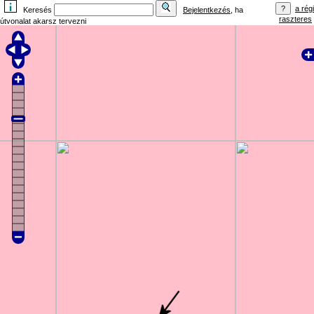
a régi
Keresés
Bejelentkezés
, ha
raszteres
útvonalat akarsz tervezni