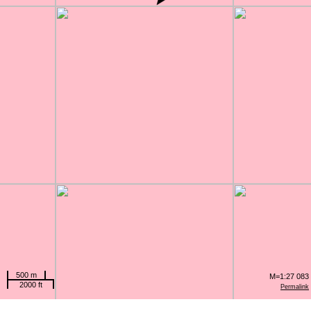
500 m
M=1:27 083
2000 ft
Permalink