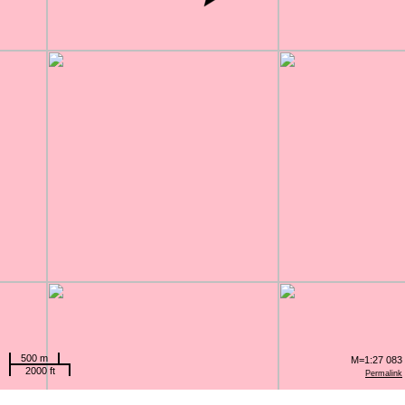
500 m
M=1:27 083
2000 ft
Permalink