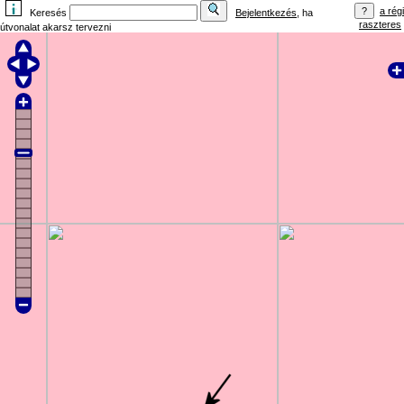
a régi
Keresés
Bejelentkezés
, ha
raszteres
útvonalat akarsz tervezni