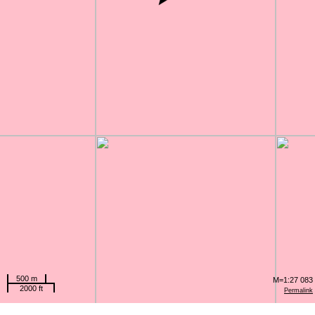
500 m
M=1:27 083
2000 ft
Permalink