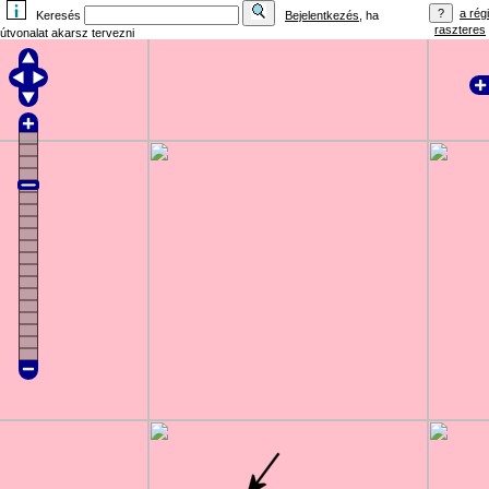
a régi
Keresés
Bejelentkezés
, ha
raszteres
útvonalat akarsz tervezni