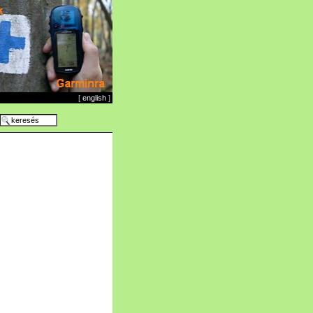
[
english
]