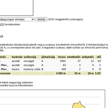
(SVG-megjelenítő szükséges)
GPX
formátumban
val
l kattintására térképvázlat jelenik meg a szakasz kezdetének környékéről. A térképvázlatot ha
k ki, a csomópontot piros kör jelzi. A legutolsó szakasz alatti sorban az érkezési pont körny
dők.
elzés
burkolat
szélesség
járhatóság
hossz
emelkedés
süllyedés
idő
K
aszfalt
országút
A
3491
37
12
53'
K Pm+_
aszfalt
országút
A
63
3
0
1'
K Pm+_
kavics
keskeny műút
B
449
2
6
6'
összesen
4 003 m
43 m
18 m
1:01'
nt feletti magasság méterben
 vetületi hossza kilométerben