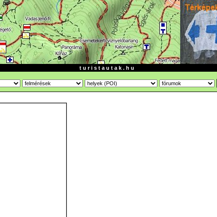
t u r i s t a u t a k . h u