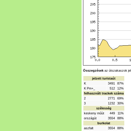
Összegzések
az útszakaszok jel
jelzett turistaút
K
3491
87%
K Pm+_
512
12%
felhasznált trackek száma
2
2771
69%
3
1232
30%
szélesség
keskeny műút
449
11%
országút
3554
88%
burkolat
aszfalt
3554
88%