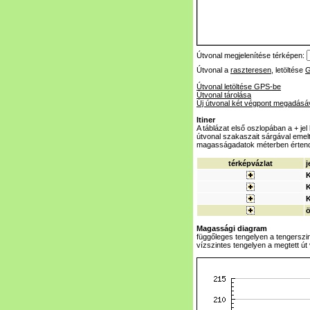
Útvonal megjelenítése térképen:
Útvonal a
raszteresen
, letöltése
Útvonal letöltése GPS-be
Útvonal tárolása
Új útvonal két végpont megadásá
Itiner
A táblázat első oszlopában a + je
útvonal szakaszait sárgával emeltü
magasságadatok méterben érten
térképvázlat
j
Magassági diagram
függőleges tengelyen a tengerszi
vízszintes tengelyen a megtett út