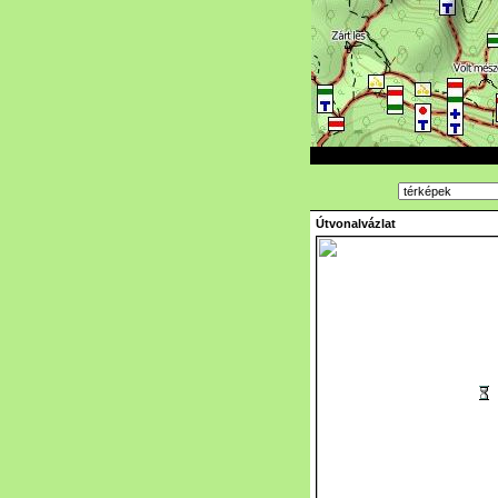
Útvonalvázlat