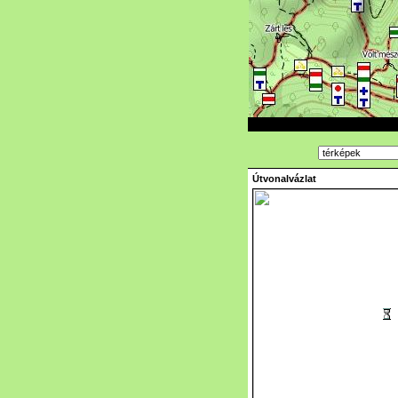
Útvonalvázlat