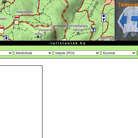
t u r i s t a u t a k . h u