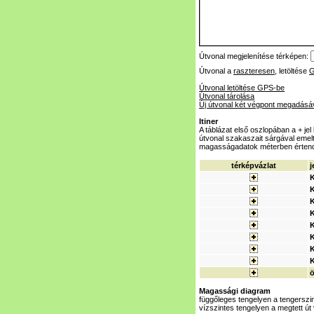
Útvonal megjelenítése térképen:
Útvonal a
raszteresen
, letöltése
Útvonal letöltése GPS-be
Útvonal tárolása
Új útvonal két végpont megadásá
Itiner
A táblázat első oszlopában a + je
útvonal szakaszait sárgával emeltü
magasságadatok méterben érten
térképvázlat
j
K
K
Magassági diagram
függőleges tengelyen a tengerszi
vízszintes tengelyen a megtett út