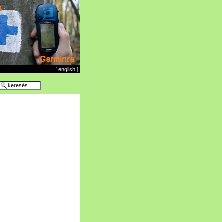
[
english
]