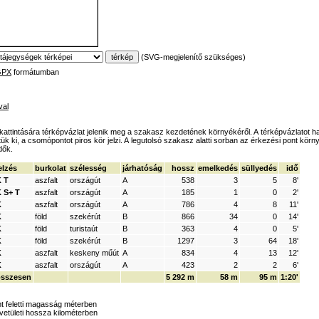
(SVG-megjelenítő szükséges)
GPX
formátumban
val
l kattintására térképvázlat jelenik meg a szakasz kezdetének környékéről. A térképvázlatot ha
k ki, a csomópontot piros kör jelzi. A legutolsó szakasz alatti sorban az érkezési pont körny
dők.
elzés
burkolat
szélesség
járhatóság
hossz
emelkedés
süllyedés
idő
 T
aszfalt
országút
A
538
3
5
8'
 S+ T
aszfalt
országút
A
185
1
0
2'
K
aszfalt
országút
A
786
4
8
11'
K
föld
szekérút
B
866
34
0
14'
K
föld
turistaút
B
363
4
0
5'
K
föld
szekérút
B
1297
3
64
18'
K
aszfalt
keskeny műút
A
834
4
13
12'
K
aszfalt
országút
A
423
2
2
6'
összesen
5 292 m
58 m
95 m
1:20'
nt feletti magasság méterben
 vetületi hossza kilométerben