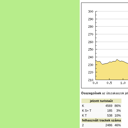
Összegzések
az útszakaszok jel
jelzett turistaút
K
4569
86%
K S+ T
185
3%
K T
538
10%
felhasznált trackek száma
2
2486
46%