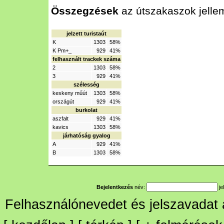
Összegzések
az útszakaszok jelle
jelzett turistaút
K
1303
58%
K Pm+_
929
41%
felhasznált trackek száma
2
1303
58%
3
929
41%
szélesség
keskeny műút
1303
58%
országút
929
41%
burkolat
aszfalt
929
41%
kavics
1303
58%
járhatóság gyalog
A
929
41%
B
1303
58%
Bejelentkezés
név:
je
Felhasználónevedet és jelszavadat