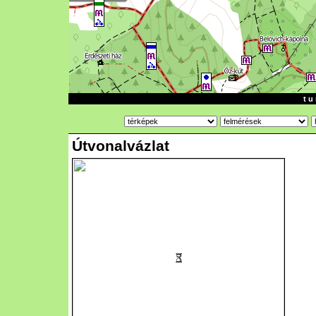
t u 
Útvonalvázlat