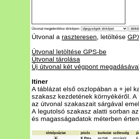
Útvonal megjelenítése térképen:
Útvonal a
raszteresen
, letöltése
GP
Útvonal letöltése GPS-be
Útvonal tárolása
Új útvonal két végpont megadásáva
Itiner
A táblázat első oszlopában a + jel k
szakasz kezdetének környékéről. A t
az útvonal szakaszait sárgával emelt
A legutolsó szakasz alatti sorban az
és magasságadatok méterben érten
térképvázlat
jelzés
burkolat
szélesség
j
K Pm+_
aszfalt
országút
A