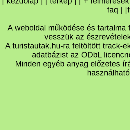
[
kezdőlap
] [
térkép
] [
+
felmérések
faq
] [
A weboldal működése és tartalma fo
vesszük az észrevétele
A turistautak.hu-ra feltöltött track-
adatbázist az ODbL licencn
Minden egyéb anyag előzetes írá
használható